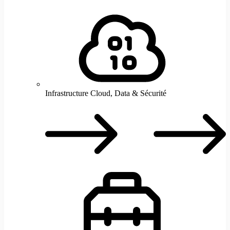
Infrastructure Cloud, Data & Sécurité
I
C
D
S