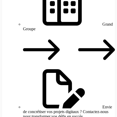
Grand
Groupe
G
G
Envie
de concrétiser vos projets digitaux ? Contactez-nous
pour transformer vos défis en succès.