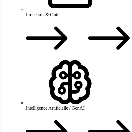
Processus & Outils
P
O
Intelligence Artificielle / GenAI
I
A
/
G