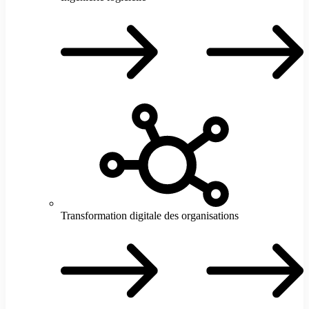
I
l
Transformation digitale des organisations
T
d
d
o