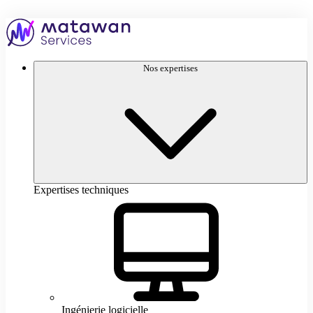
Aller
au
Accueil
contenu
–
Matawan
Services
Nos expertises
Expertises techniques
Ingénierie logicielle