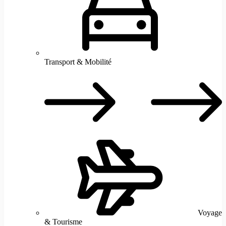
Transport & Mobilité
T
M
Voyage
& Tourisme