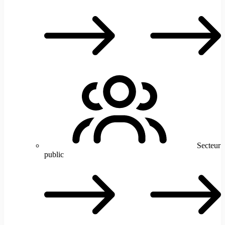
V
T
Secteur
public
S
p