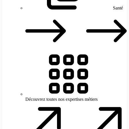
Santé
S
Découvrez toutes nos expertises métiers
D
t
n
e
m