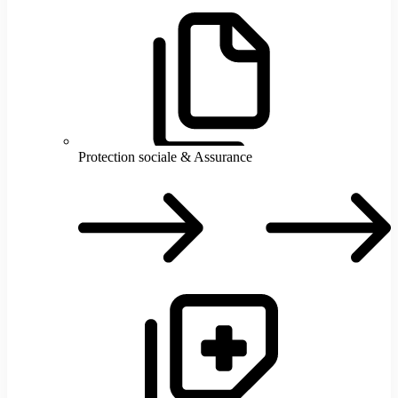
Protection sociale & Assurance
P
s
A