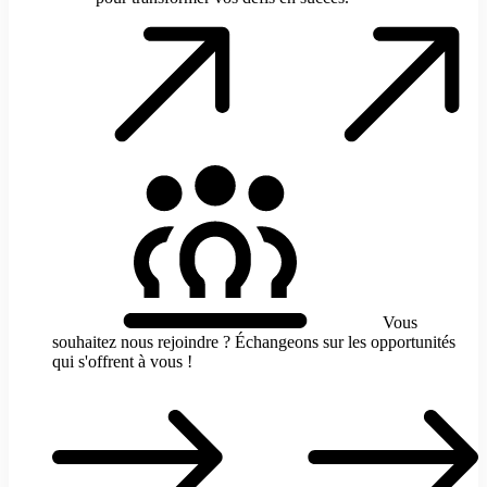
E
d
c
v
p
d
?
C
n
p
t
v
d
e
s
Vous
souhaitez nous rejoindre ?
Échangeons sur les opportunités
qui s'offrent à vous !